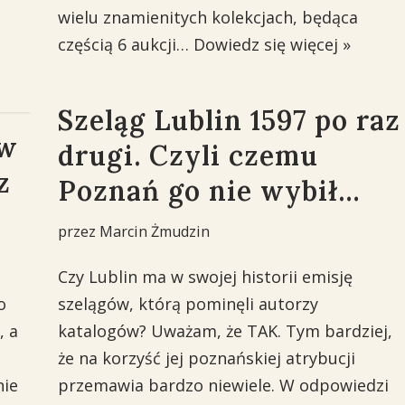
wielu znamienitych kolekcjach, będąca
częścią 6 aukcji…
Dowiedz się więcej »
Szeląg Lublin 1597 po raz
 w
drugi. Czyli czemu
z
Poznań go nie wybił…
przez
Marcin Żmudzin
Czy Lublin ma w swojej historii emisję
o
szelągów, którą pominęli autorzy
, a
katalogów? Uważam, że TAK. Tym bardziej,
że na korzyść jej poznańskiej atrybucji
nie
przemawia bardzo niewiele. W odpowiedzi