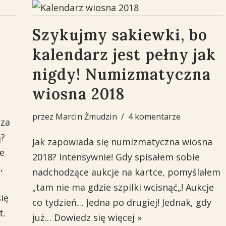
Szykujmy sakiewki, bo
kalendarz jest pełny jak
nigdy! Numizmatyczna
wiosna 2018
przez
Marcin Żmudzin
4 komentarze
 za
ą?
Jak zapowiada się numizmatyczna wiosna
e
2018? Intensywnie! Gdy spisałem sobie
,
nadchodzące aukcje na kartce, pomyślałem
„tam nie ma gdzie szpilki wcisnąć„! Aukcje
ię
co tydzień… Jedna po drugiej! Jednak, gdy
t.
już…
Dowiedz się więcej »