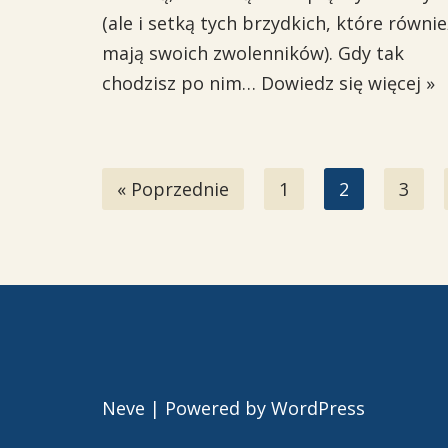
(ale i setką tych brzydkich, które równie
mają swoich zwolenników). Gdy tak
chodzisz po nim…
Dowiedz się więcej »
« Poprzednie
1
2
3
Neve
| Powered by
WordPress