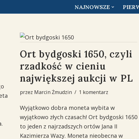
NAJNOWSZE
PIER
Ort bydgoski 1650, czyli
rzadkość w cieniu
największej aukcji w PL
go
przez
Marcin Żmudzin
1 komentarz
eta
Wyjątkowo dobra moneta wybita w
wyjątkowo złych czasach! Ort bydgoski 1650
a.
to jeden z najrzadszych ortów Jana II
Kazimierza Wazy. Moneta nieobecna w