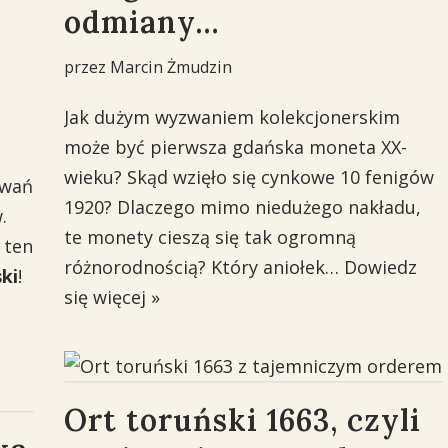
odmiany…
przez
Marcin Żmudzin
Jak dużym wyzwaniem kolekcjonerskim
może być pierwsza gdańska moneta XX-
wieku? Skąd wzięło się cynkowe 10 fenigów
owań
1920? Dlaczego mimo niedużego nakładu,
.
te monety cieszą się tak ogromną
 ten
różnorodnością? Który aniołek…
Dowiedz
ski
!
się więcej »
Ort toruński 1663, czyli