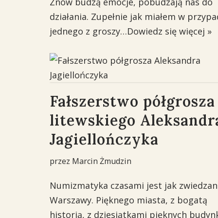
Znów budzą emocje, pobudzają nas do
działania. Zupełnie jak miałem w przyp
jednego z groszy…
Dowiedz się więcej »
Fałszerstwo półgrosza
litewskiego Aleksandr
Jagiellończyka
przez
Marcin Żmudzin
Numizmatyka czasami jest jak zwiedzan
Warszawy. Pięknego miasta, z bogatą
historią, z dziesiątkami pięknych budy