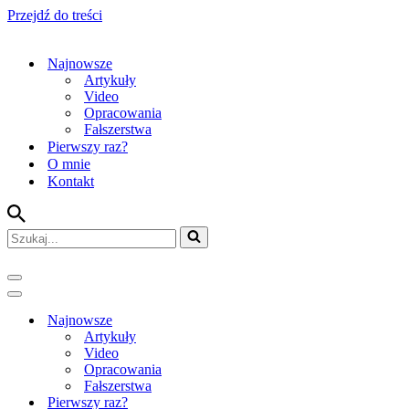
Przejdź do treści
Najnowsze
Artykuły
Video
Opracowania
Fałszerstwa
Pierwszy raz?
O mnie
Kontakt
Szukaj...
Menu
nawigacji
Menu
nawigacji
Najnowsze
Artykuły
Video
Opracowania
Fałszerstwa
Pierwszy raz?