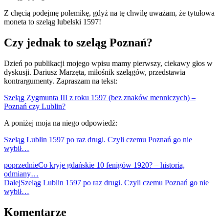
Z chęcią podejmę polemikę, gdyż na tę chwilę uważam, że tytułowa
moneta to szeląg lubelski 1597!
Czy jednak to szeląg Poznań?
Dzień po publikacji mojego wpisu mamy pierwszy, ciekawy głos w
dyskusji. Dariusz Marzęta, miłośnik szelągów, przedstawia
kontrargumenty. Zapraszam na tekst:
Szeląg Zygmunta III z roku 1597 (bez znaków menniczych) –
Poznań czy Lublin?
A poniżej moja na niego odpowiedź:
Szeląg Lublin 1597 po raz drugi. Czyli czemu Poznań go nie
wybił…
poprzednie
Co kryje gdańskie 10 fenigów 1920? – historia,
odmiany…
Dalej
Szeląg Lublin 1597 po raz drugi. Czyli czemu Poznań go nie
wybił…
Komentarze