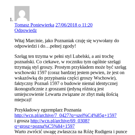
Tomasz Poniewierka
27/06/2018 o 11:20
Odpowiedz
Witaj Marcinie, jako Poznaniak czuję się wywołany do
odpowiedzi i do…pełnej zgody!
Szeląg ten trzyma w pełni styl Lubelski, a ani trochę
poznański. Co ciekawe, w roczniku tym ogólnie szelągi
trzymają styl groszy. Prostym przykładem może być szeląg
wschowski 1597 (coraz bardziej jestem pewien, że jest on
wskazówką do przypisania części groszy Wschowie),
faktyczny Poznań 1597 o budowie niemal identycznej
ikonograficznie z groszami (jedyną różnicą jest
umiejscowienie Lewarta związane ze zbyt małą ilością
miejsca)!
Przykładowy egzemplarz Poznania
http://wcn.pl/archive/7_0427?q=szel%C4%85g+1597
i grosza
http://wcn.pl/archive/69_0308?
q=grosz+pozna%C5%84+1597
Warto zwrócić uwagę zwłaszcza na Różę Rudigera i punce