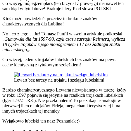
Co więcej, mój egzemplarz (ten brzydal z prawej ;)) ma nawet ten
sam błąd w tytulaturze! Brakuje litery P od słowa POLSKI.
Ktoś może powiedzieć: przecież tu brakuje znaków
charakterystycznych dla Lublina!
No i co z tego… Już Tomasz Panfil w swoim artykule podkreślał
„
Gumowski dla lat 1597-98, czyli czasu zarządu Reisnera, wylicza
18 typów trojaków z jego monogramem i 17 bez
żadnego
znaku
mincerskiego
„.
Co więcej, jeden z trojaków lubelskich bez znaków ma pewną
cechę identyczną z tytułowym szelążkiem!
Lewart bez tarczy na trojaku i szelągu lubelskim!
Bardzo charakterystycznego Lewarta niewpisanego w tarczę, który
w roku 1597 pojawia się jedynie na rzadkich trojakach lubelskich
(Iger L.97.5 -R3-). Nie przekonałem? To poszukajcie analogii w
pierwszej literce inicjałów Firleja, mega charakterystycznej I, na
innych trojaczkach tej mennicy.
Wyjątkowo lubelski ten nasz Poznaniak ;)