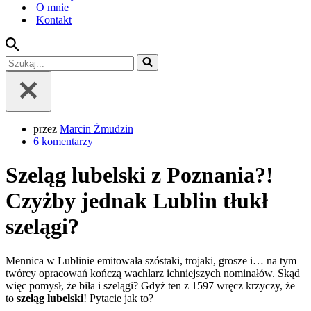
O mnie
Kontakt
Szukaj...
przez
Marcin Żmudzin
6 komentarzy
Szeląg lubelski z Poznania?!
Czyżby jednak Lublin tłukł
szelągi?
Mennica w Lublinie emitowała szóstaki, trojaki, grosze i… na tym
twórcy opracowań kończą wachlarz ichniejszych nominałów. Skąd
więc pomysł, że biła i szelągi? Gdyż ten z 1597 wręcz krzyczy, że
to
szeląg lubelski
! Pytacie jak to?