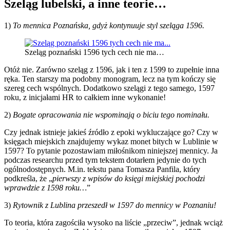
Szeląg lubelski, a inne teorie…
1)
To mennica Poznańska, gdyż kontynuuje styl szeląga 1596.
Szeląg poznański 1596 tych cech nie ma…
Otóż nie. Zarówno szeląg z 1596, jak i ten z 1599 to zupełnie inna
ręka. Ten starszy ma podobny monogram, lecz na tym kończy się
szereg cech wspólnych. Dodatkowo szelągi z tego samego, 1597
roku, z inicjałami HR to całkiem inne wykonanie!
2)
Bogate opracowania nie wspominają o biciu tego nominału.
Czy jednak istnieje jakieś źródło z epoki wykluczające go? Czy w
księgach miejskich znajdujemy wykaz monet bitych w Lublinie w
1597? To pytanie pozostawiam miłośnikom niniejszej mennicy. Ja
podczas researchu przed tym tekstem dotarłem jedynie do tych
ogólnodostępnych. M.in. tekstu pana Tomasza Panfila, który
podkreśla, że „
pierwszy z wpisów do księgi miejskiej pochodzi
wprawdzie z 1598 roku…
”
3)
Rytownik z Lublina przeszedł w 1597 do mennicy w Poznaniu!
To teoria, która zagościła wysoko na liście „przeciw”, jednak wciąż