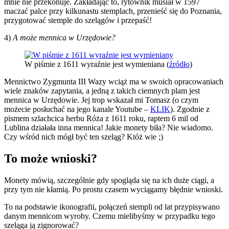
mnie nie przekonuje. Zakładając to, rytownik musiał w 1597
maczać palce przy kilkunastu stemplach, przenieść się do Poznania,
przygotować stemple do szelągów i przepaść!
4)
A może mennica w Urzędowie?
W piśmie z 1611 wyraźnie jest wymieniana (
źródło
)
Mennictwo Zygmunta III Wazy wciąż ma w swoich opracowaniach
wiele znaków zapytania, a jedną z takich ciemnych plam jest
mennica w Urzędowie. Jej trop wskazał mi Tomasz (o czym
możecie posłuchać na jego kanale Youtube –
KLIK
). Zgodnie z
pismem szlachcica herbu Róża z 1611 roku, raptem 6 mil od
Lublina działała inna mennica! Jakie monety biła? Nie wiadomo.
Czy wśród nich mógł być ten szeląg? Któż wie ;)
To może wnioski?
Monety mówią, szczególnie gdy spogląda się na ich duże ciągi, a
przy tym nie kłamią. Po prostu czasem wyciągamy błędnie wnioski.
To na podstawie ikonografii, połączeń stempli od lat przypisywano
danym mennicom wyroby. Czemu mielibyśmy w przypadku tego
szeląga ją zignorować?