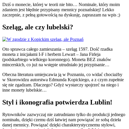
Dziś o monecie, której w teorii nie bito… Nominale, który moim
zdaniem jest błędnie przypisany mennicy poznańskiej! Lekko
zaczepnie, z pełną gotowością na dyskusję, zapraszam na wpis ;)
Szeląg, ale czy lubelski?
Oto sprawca całego zamieszania – szeląg 1597. Dość rzadka
moneta z inicjałami I-F i herbem Lewart – Jana Firleja
(podskarbiego wielkiego koronnego). Moneta BEZ znaków
mincerskich, co już na wstępie utrudniało jej przypisanie…
Obecna literatura umiejscawia ją w Poznaniu, co widać chociażby
w Skorowidzu autorstwa Edmunda Kopickiego, a z czym zupełnie
się nie zgadzam. Dlaczego? Gdyż wystarczy spojrzeć na niego i
inne monety lubelskie…
Styl i ikonografia potwierdza Lublin!
Rytowników zazwyczaj nie zatrudniano tylko do produkcji jednego
nominału, dzięki czemu dziś łatwiej nam powiązać ze sobą dzieła
danej mennicy. Powiązać dzięki charakterystycznemu stylowi,