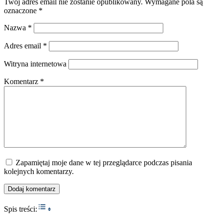
Twój adres email nie zostanie opublikowany.
Wymagane pola są
oznaczone
*
Nazwa
*
Adres email
*
Witryna internetowa
Komentarz
*
Zapamiętaj moje dane w tej przeglądarce podczas pisania
kolejnych komentarzy.
Toggle Table of Content
Spis treści: