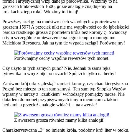
formie i artystycznej wizji danego pracownika. Widzimy to na
groszach krakowskich 1606, gdzie analogie znajdujemy na
trojakach z tego roku. Widzimy to i tutaj!
Powyższy szeląg ma mnóstwo cech wspólnych z portretowym
groszem 1597! A przecież nikt nie ma wątpliwości co do lubelskości
bardzo rzadkiego grosza z portretem króla bez korony ;). Świadczy
o tym szczególnie umieszczenie na jego stemplu monogramu
Melchiora Reysnera. Jak na tym tle wypada szeląg? Porównajmy!
Porównajmy cechy wspólne rewersów tych monet!
Czy użyto tu tych samych punc? Nie. Jednak ta sama ręka
rytownika tu wręcz bije po oczach! Spójrzcie tylko na herby!
Zarówno krój orła z „deską” zamiast korony, czy charakterystyczna
Pogoń bez miecza to ten sam zamysł. Ten sam typ Snopka Wazów
wpisany w tarczy z „czubkiem” wchodzący pomiędzy tarcze. Nie
dotarłem do monet przypisywanych innym mennicom z takimi
herbami, a przecież analogie widać i… na awersie!
Z awersem grosza również mamy kilka analogii!
Charakterystyczna „3” po imieniu króla, podobny krój liter w otoku.