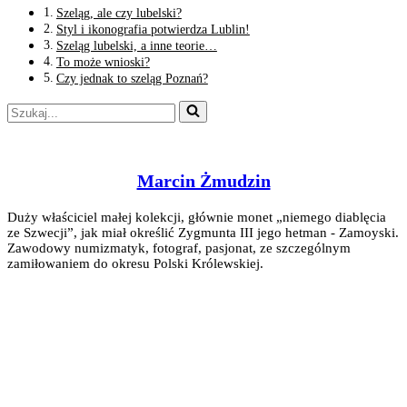
Szeląg, ale czy lubelski?
Styl i ikonografia potwierdza Lublin!
Szeląg lubelski, a inne teorie…
To może wnioski?
Czy jednak to szeląg Poznań?
Szukaj...
Marcin Żmudzin
Duży właściciel małej kolekcji, głównie monet „niemego diablęcia
ze Szwecji”, jak miał określić Zygmunta III jego hetman - Zamoyski.
Zawodowy numizmatyk, fotograf, pasjonat, ze szczególnym
zamiłowaniem do okresu Polski Królewskiej.