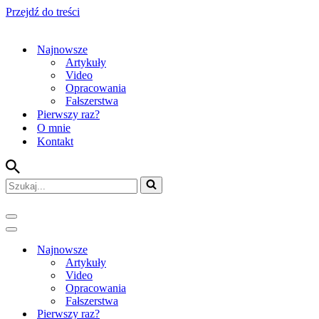
Przejdź do treści
Najnowsze
Artykuły
Video
Opracowania
Fałszerstwa
Pierwszy raz?
O mnie
Kontakt
Szukaj...
Menu
nawigacji
Menu
nawigacji
Najnowsze
Artykuły
Video
Opracowania
Fałszerstwa
Pierwszy raz?