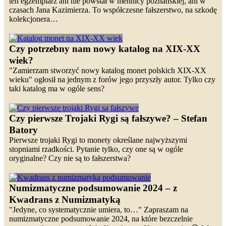
ten egzemplarz ani nie powstał w mennicy poznańskiej, ani w
czasach Jana Kazimierza. To współczesne fałszerstwo, na szkodę
kolekcjonera…
Czy potrzebny nam nowy katalog na XIX-XX
wiek?
"Zamierzam stworzyć nowy katalog monet polskich XIX-XX
wieku" ogłosił na jednym z forów jego przyszły autor. Tylko czy
taki katalog ma w ogóle sens?
Czy pierwsze Trojaki Rygi są fałszywe? – Stefan
Batory
Pierwsze trojaki Rygi to monety określane najwyższymi
stopniami rzadkości. Pytanie tylko, czy one są w ogóle
oryginalne? Czy nie są to fałszerstwa?
Numizmatyczne podsumowanie 2024 – z
Kwadrans z Numizmatyką
"Jedyne, co systematycznie umiera, to…" Zapraszam na
numizmatyczne podsumowanie 2024, na które bezczelnie