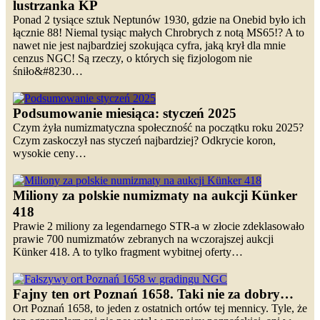
lustrzanka KP
Ponad 2 tysiące sztuk Neptunów 1930, gdzie na Onebid było ich
łącznie 88! Niemal tysiąc małych Chrobrych z notą MS65!? A to
nawet nie jest najbardziej szokująca cyfra, jaką krył dla mnie
cenzus NGC! Są rzeczy, o których się fizjologom nie
śniło&#8230…
Podsumowanie miesiąca: styczeń 2025
Czym żyła numizmatyczna społeczność na początku roku 2025?
Czym zaskoczył nas styczeń najbardziej? Odkrycie koron,
wysokie ceny…
Miliony za polskie numizmaty na aukcji Künker
418
Prawie 2 miliony za legendarnego STR-a w złocie zdeklasowało
prawie 700 numizmatów zebranych na wczorajszej aukcji
Künker 418. A to tylko fragment wybitnej oferty…
Fajny ten ort Poznań 1658. Taki nie za dobry…
Ort Poznań 1658, to jeden z ostatnich ortów tej mennicy. Tyle, że