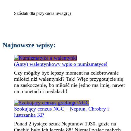
Szóstak dla przykucia uwagi ;)
Najnowsze wpisy:
(Anty) walentynkowy wpis o numizmatyce!
Czy mógłby być lepszy moment na celebrowanie
miłości niż walentynki? Tak! Więc przygotujcie się
na zaskoczenie, bo miłość nie jedno ma imię, nawet
na monetach i medalach!
Szokujący cenzus NGC – Neptun, Chrobry i
lustrzanka KP
Ponad 2 tysiące sztuk Neptunów 1930, gdzie na
Onebid było ich łącznie 88! Niemal tysiąc małych