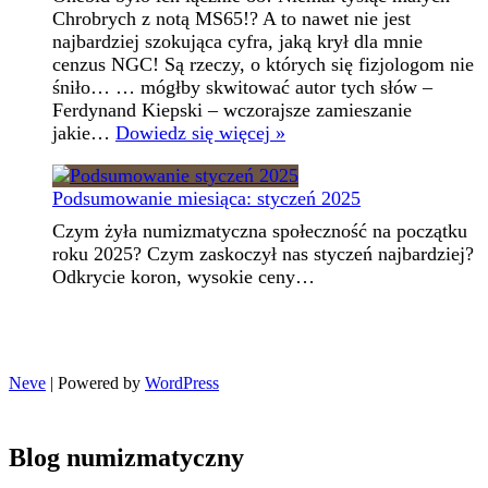
Chrobrych z notą MS65!? A to nawet nie jest
najbardziej szokująca cyfra, jaką krył dla mnie
cenzus NGC! Są rzeczy, o których się fizjologom nie
śniło… … mógłby skwitować autor tych słów –
Ferdynand Kiepski – wczorajsze zamieszanie
Szokujący
jakie…
Dowiedz się więcej »
cenzus
NGC
Podsumowanie miesiąca: styczeń 2025
–
Neptun,
Czym żyła numizmatyczna społeczność na początku
Chrobry
roku 2025? Czym zaskoczył nas styczeń najbardziej?
i
Odkrycie koron, wysokie ceny…
lustrzanka
KP
Neve
| Powered by
WordPress
Blog numizmatyczny