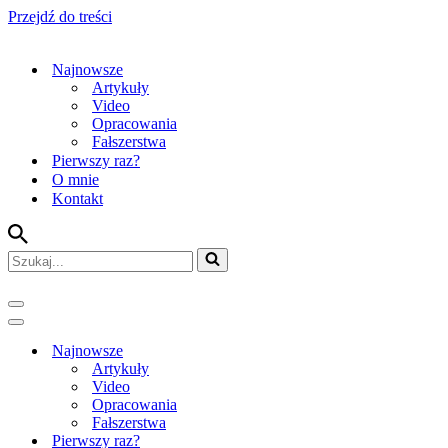
Przejdź do treści
Najnowsze
Artykuły
Video
Opracowania
Fałszerstwa
Pierwszy raz?
O mnie
Kontakt
Szukaj...
Menu
nawigacji
Menu
nawigacji
Najnowsze
Artykuły
Video
Opracowania
Fałszerstwa
Pierwszy raz?