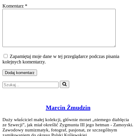
Komentarz
*
Zapamiętaj moje dane w tej przeglądarce podczas pisania
kolejnych komentarzy.
Szukaj...
Marcin Żmudzin
Duży właściciel małej kolekcji, głównie monet „niemego diablęcia
ze Szwecji”, jak miał określić Zygmunta III jego hetman - Zamoyski.
Zawodowy numizmatyk, fotograf, pasjonat, ze szczególnym
zamiłowaniem do okresu Polski Królewskiej.