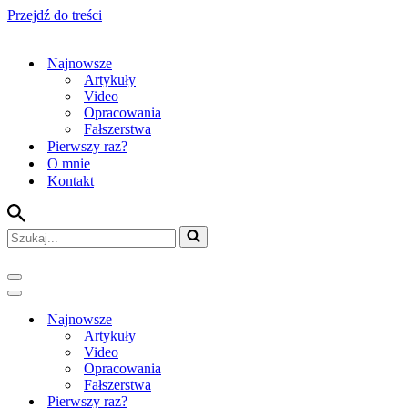
Przejdź do treści
Najnowsze
Artykuły
Video
Opracowania
Fałszerstwa
Pierwszy raz?
O mnie
Kontakt
Szukaj...
Menu
nawigacji
Menu
nawigacji
Najnowsze
Artykuły
Video
Opracowania
Fałszerstwa
Pierwszy raz?