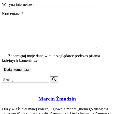
Witryna internetowa
Komentarz
*
Zapamiętaj moje dane w tej przeglądarce podczas pisania
kolejnych komentarzy.
Szukaj...
Marcin Żmudzin
Duży właściciel małej kolekcji, głównie monet „niemego diablęcia
ze Szwecji”, jak miał określić Zygmunta III jego hetman - Zamoyski.