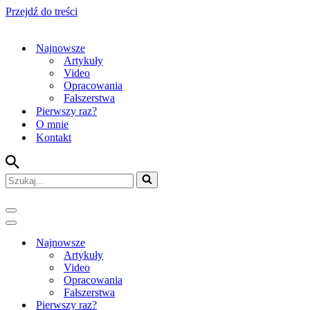
Przejdź do treści
Najnowsze
Artykuły
Video
Opracowania
Fałszerstwa
Pierwszy raz?
O mnie
Kontakt
Szukaj...
Menu
nawigacji
Menu
nawigacji
Najnowsze
Artykuły
Video
Opracowania
Fałszerstwa
Pierwszy raz?