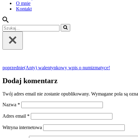
O mnie
Kontakt
Szukaj...
poprzednie
(Anty) walentynkowy wpis o numizmatyce!
Dodaj komentarz
Twój adres email nie zostanie opublikowany.
Wymagane pola są ozn
Nazwa
*
Adres email
*
Witryna internetowa