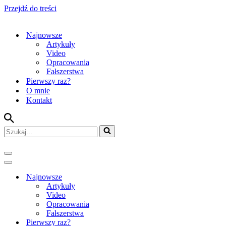
Przejdź do treści
Najnowsze
Artykuły
Video
Opracowania
Fałszerstwa
Pierwszy raz?
O mnie
Kontakt
Szukaj...
Menu
nawigacji
Menu
nawigacji
Najnowsze
Artykuły
Video
Opracowania
Fałszerstwa
Pierwszy raz?