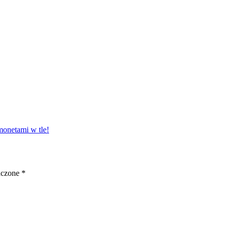
monetami w tle!
aczone
*