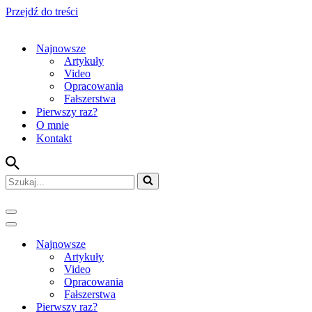
Przejdź do treści
Najnowsze
Artykuły
Video
Opracowania
Fałszerstwa
Pierwszy raz?
O mnie
Kontakt
Szukaj...
Menu
nawigacji
Menu
nawigacji
Najnowsze
Artykuły
Video
Opracowania
Fałszerstwa
Pierwszy raz?