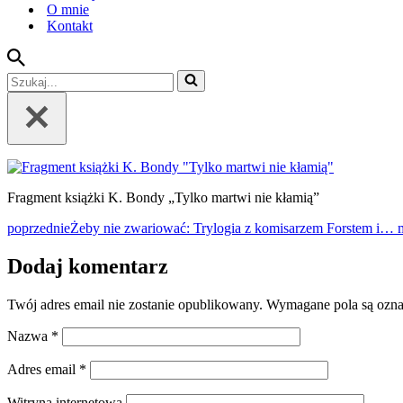
O mnie
Kontakt
Szukaj...
Fragment książki K. Bondy „Tylko martwi nie kłamią”
poprzednie
Żeby nie zwariować: Trylogia z komisarzem Forstem i… 
Dodaj komentarz
Twój adres email nie zostanie opublikowany.
Wymagane pola są ozn
Nazwa
*
Adres email
*
Witryna internetowa