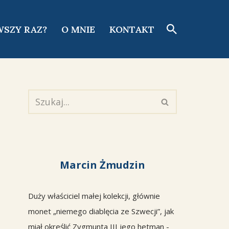
WSZY RAZ?
O MNIE
KONTAKT
Marcin Żmudzin
Duży właściciel małej kolekcji, głównie
monet „niemego diablęcia ze Szwecji”, jak
miał określić Zygmunta III jego hetman -