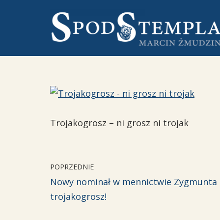
Przejdź
do
treści
Trojakogrosz – ni grosz ni trojak
POPRZEDNIE
Nowy nominał w mennictwie Zygmunta I
trojakogrosz!