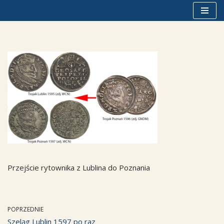
Przejdź
do
treści
Przejście rytownika z Lublina do Poznania
POPRZEDNIE
Szeląg Lublin 1597 po raz