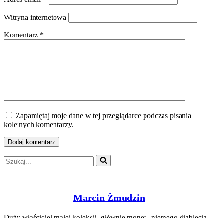
Witryna internetowa
Komentarz
*
Zapamiętaj moje dane w tej przeglądarce podczas pisania
kolejnych komentarzy.
Szukaj...
Marcin Żmudzin
Duży właściciel małej kolekcji, głównie monet „niemego diablęcia