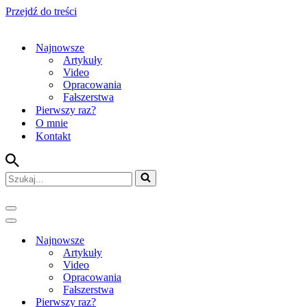
Przejdź do treści
Najnowsze
Artykuły
Video
Opracowania
Fałszerstwa
Pierwszy raz?
O mnie
Kontakt
Szukaj...
Menu
nawigacji
Menu
nawigacji
Najnowsze
Artykuły
Video
Opracowania
Fałszerstwa
Pierwszy raz?