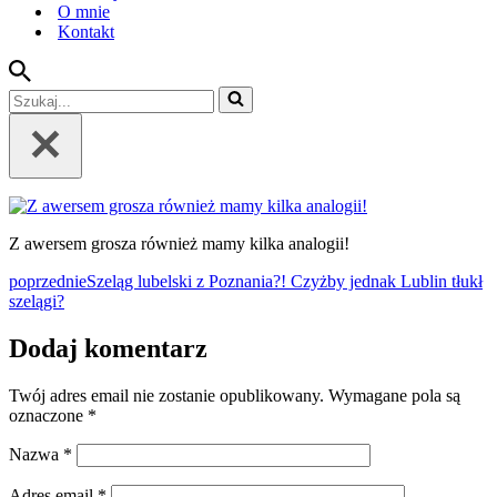
O mnie
Kontakt
Szukaj...
Z awersem grosza również mamy kilka analogii!
poprzednie
Szeląg lubelski z Poznania?! Czyżby jednak Lublin tłukł
szelągi?
Dodaj komentarz
Twój adres email nie zostanie opublikowany.
Wymagane pola są
oznaczone
*
Nazwa
*
Adres email
*