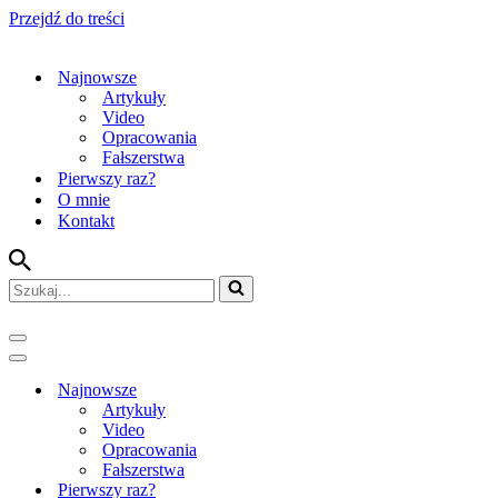
Przejdź do treści
Najnowsze
Artykuły
Video
Opracowania
Fałszerstwa
Pierwszy raz?
O mnie
Kontakt
Szukaj...
Menu
nawigacji
Menu
nawigacji
Najnowsze
Artykuły
Video
Opracowania
Fałszerstwa
Pierwszy raz?