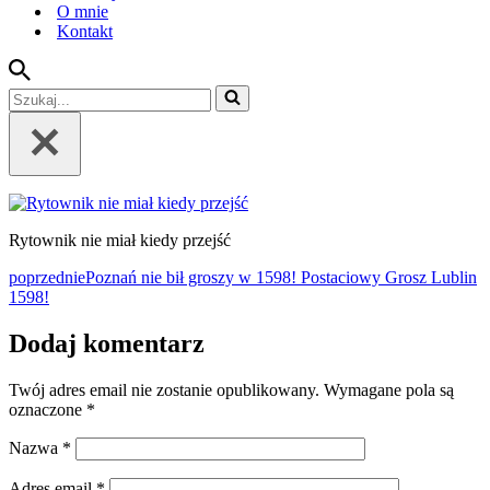
O mnie
Kontakt
Szukaj...
Rytownik nie miał kiedy przejść
poprzednie
Poznań nie bił groszy w 1598! Postaciowy Grosz Lublin
1598!
Dodaj komentarz
Twój adres email nie zostanie opublikowany.
Wymagane pola są
oznaczone
*
Nazwa
*
Adres email
*