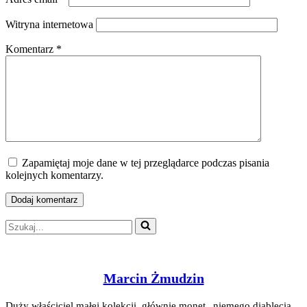
Witryna internetowa
Komentarz
*
Zapamiętaj moje dane w tej przeglądarce podczas pisania
kolejnych komentarzy.
Szukaj...
Marcin Żmudzin
Duży właściciel małej kolekcji, głównie monet „niemego diablęcia