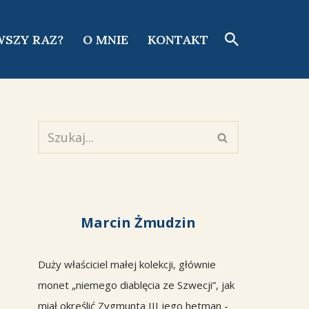
WSZY RAZ?
O MNIE
KONTAKT
Marcin Żmudzin
Duży właściciel małej kolekcji, głównie
monet „niemego diablęcia ze Szwecji”, jak
miał określić Zygmunta III jego hetman -