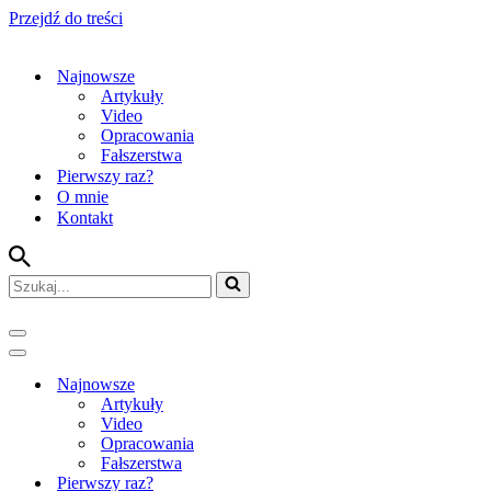
Przejdź do treści
Najnowsze
Artykuły
Video
Opracowania
Fałszerstwa
Pierwszy raz?
O mnie
Kontakt
Szukaj...
Menu
nawigacji
Menu
nawigacji
Najnowsze
Artykuły
Video
Opracowania
Fałszerstwa
Pierwszy raz?