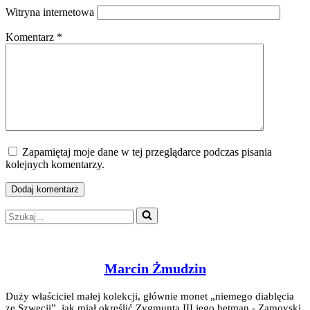
Witryna internetowa
Komentarz
*
Zapamiętaj moje dane w tej przeglądarce podczas pisania
kolejnych komentarzy.
Szukaj...
Marcin Żmudzin
Duży właściciel małej kolekcji, głównie monet „niemego diablęcia
ze Szwecji”, jak miał określić Zygmunta III jego hetman - Zamoyski.