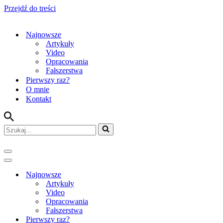
Przejdź do treści
Najnowsze
Artykuły
Video
Opracowania
Fałszerstwa
Pierwszy raz?
O mnie
Kontakt
Szukaj...
Menu
nawigacji
Menu
nawigacji
Najnowsze
Artykuły
Video
Opracowania
Fałszerstwa
Pierwszy raz?