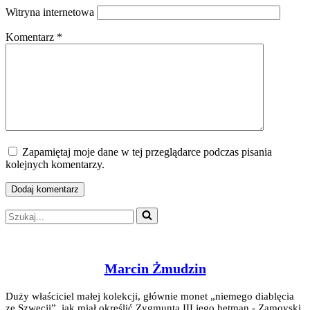
Witryna internetowa
Komentarz
*
Zapamiętaj moje dane w tej przeglądarce podczas pisania
kolejnych komentarzy.
Szukaj...
Marcin Żmudzin
Duży właściciel małej kolekcji, głównie monet „niemego diablęcia
ze Szwecji”, jak miał określić Zygmunta III jego hetman - Zamoyski.