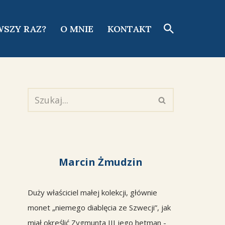
WSZY RAZ?
O MNIE
KONTAKT
Marcin Żmudzin
Duży właściciel małej kolekcji, głównie
monet „niemego diablęcia ze Szwecji”, jak
miał określić Zygmunta III jego hetman -