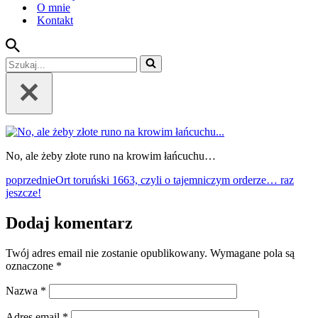
O mnie
Kontakt
Szukaj...
No, ale żeby złote runo na krowim łańcuchu…
poprzednie
Ort toruński 1663, czyli o tajemniczym orderze… raz
jeszcze!
Dodaj komentarz
Twój adres email nie zostanie opublikowany.
Wymagane pola są
oznaczone
*
Nazwa
*
Adres email
*