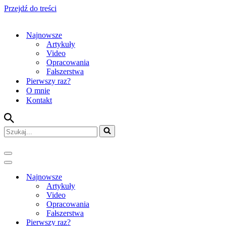
Przejdź do treści
Najnowsze
Artykuły
Video
Opracowania
Fałszerstwa
Pierwszy raz?
O mnie
Kontakt
Szukaj...
Menu
nawigacji
Menu
nawigacji
Najnowsze
Artykuły
Video
Opracowania
Fałszerstwa
Pierwszy raz?