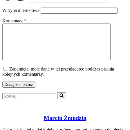
Witryna internetowa
Komentarz
*
Zapamiętaj moje dane w tej przeglądarce podczas pisania
kolejnych komentarzy.
Szukaj...
Marcin Żmudzin
Duży właściciel małej kolekcji, głównie monet „niemego diablęcia