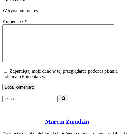
Witryna internetowa
Komentarz
*
Zapamiętaj moje dane w tej przeglądarce podczas pisania
kolejnych komentarzy.
Szukaj...
Marcin Żmudzin
Duży właściciel małej kolekcji, głównie monet „niemego diablęcia