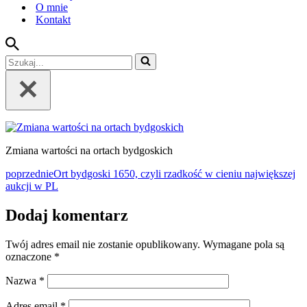
O mnie
Kontakt
Szukaj...
Zmiana wartości na ortach bydgoskich
poprzednie
Ort bydgoski 1650, czyli rzadkość w cieniu największej
aukcji w PL
Dodaj komentarz
Twój adres email nie zostanie opublikowany.
Wymagane pola są
oznaczone
*
Nazwa
*
Adres email
*