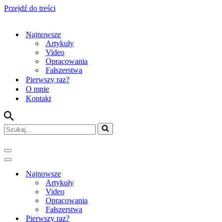
Przejdź do treści
Najnowsze
Artykuły
Video
Opracowania
Fałszerstwa
Pierwszy raz?
O mnie
Kontakt
Szukaj...
Menu
nawigacji
Menu
nawigacji
Najnowsze
Artykuły
Video
Opracowania
Fałszerstwa
Pierwszy raz?