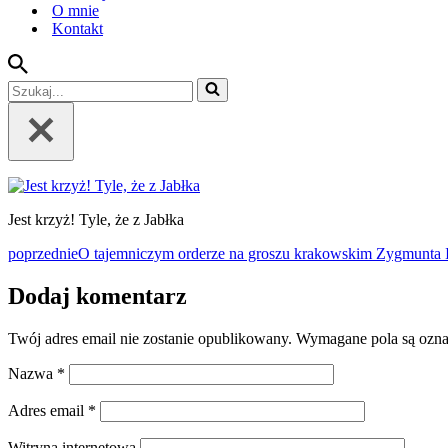
O mnie
Kontakt
Szukaj...
Jest krzyż! Tyle, że z Jabłka
poprzednie
O tajemniczym orderze na groszu krakowskim Zygmunta I
Dodaj komentarz
Twój adres email nie zostanie opublikowany.
Wymagane pola są ozn
Nazwa
*
Adres email
*
Witryna internetowa