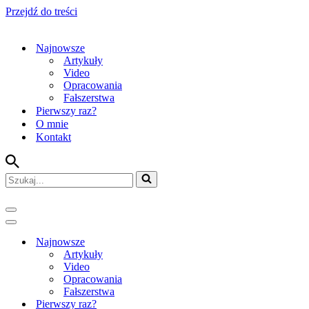
Przejdź do treści
Najnowsze
Artykuły
Video
Opracowania
Fałszerstwa
Pierwszy raz?
O mnie
Kontakt
Szukaj...
Menu
nawigacji
Menu
nawigacji
Najnowsze
Artykuły
Video
Opracowania
Fałszerstwa
Pierwszy raz?