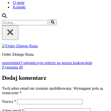
O mnie
Kontakt
Szukaj...
Order Złotego Runa
poprzednie
O tajemniczym orderze na groszu krakowskim
Zygmunta III
Dodaj komentarz
Twój adres email nie zostanie opublikowany.
Wymagane pola są
oznaczone
*
Nazwa
*
Adres email
*