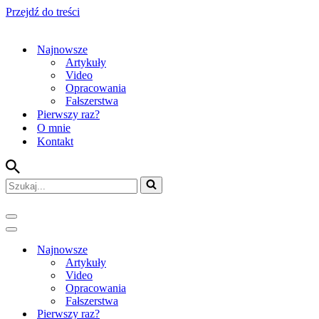
Przejdź do treści
Najnowsze
Artykuły
Video
Opracowania
Fałszerstwa
Pierwszy raz?
O mnie
Kontakt
Szukaj...
Menu
nawigacji
Menu
nawigacji
Najnowsze
Artykuły
Video
Opracowania
Fałszerstwa
Pierwszy raz?