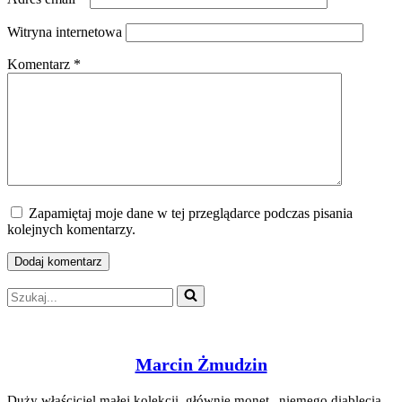
Witryna internetowa
Komentarz
*
Zapamiętaj moje dane w tej przeglądarce podczas pisania
kolejnych komentarzy.
Szukaj...
Marcin Żmudzin
Duży właściciel małej kolekcji, głównie monet „niemego diablęcia