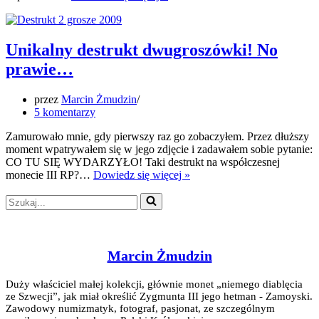
Nordic
Gold
–
zostawić
Unikalny destrukt dwugroszówki! No
czy
prawie…
sprzedać?
przez
Marcin Żmudzin
5 komentarzy
Zamurowało mnie, gdy pierwszy raz go zobaczyłem. Przez dłuższy
moment wpatrywałem się w jego zdjęcie i zadawałem sobie pytanie:
CO TU SIĘ WYDARZYŁO! Taki destrukt na współczesnej
Unikalny
monecie III RP?…
Dowiedz się więcej »
destrukt
Szukaj...
dwugroszówki!
No
prawie…
Marcin Żmudzin
Duży właściciel małej kolekcji, głównie monet „niemego diablęcia
ze Szwecji”, jak miał określić Zygmunta III jego hetman - Zamoyski.
Zawodowy numizmatyk, fotograf, pasjonat, ze szczególnym