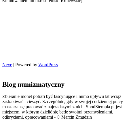
zamiłowaniem do okresu Polski Królewskiej.
Neve
| Powered by
WordPress
Blog numizmatyczny
Zbieranie monet potrafi być fascynujące i mimo upływu lat wciąż
zaskakiwać i cieszyć. Szczególnie, gdy w swojej codziennej pracy
masz szansę pracować z najrzadszymi z nich. SpodStempla.pl jest
miejscem, w którym dzielić się będę swoimi przemyśleniami,
odkryciami, opracowaniami - © Marcin Żmudzin