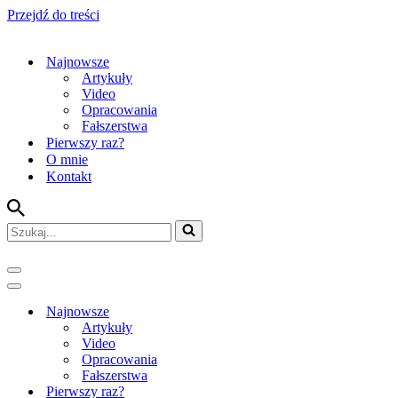
Przejdź do treści
Najnowsze
Artykuły
Video
Opracowania
Fałszerstwa
Pierwszy raz?
O mnie
Kontakt
Szukaj...
Menu
nawigacji
Menu
nawigacji
Najnowsze
Artykuły
Video
Opracowania
Fałszerstwa
Pierwszy raz?