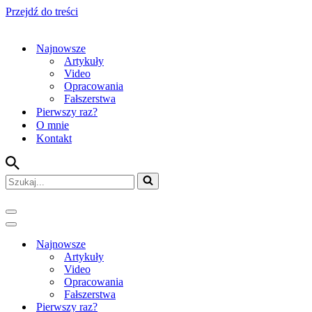
Przejdź do treści
Najnowsze
Artykuły
Video
Opracowania
Fałszerstwa
Pierwszy raz?
O mnie
Kontakt
Szukaj...
Menu
nawigacji
Menu
nawigacji
Najnowsze
Artykuły
Video
Opracowania
Fałszerstwa
Pierwszy raz?