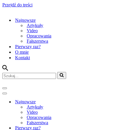
Przejdź do treści
Najnowsze
Artykuły
Video
Opracowania
Fałszerstwa
Pierwszy raz?
O mnie
Kontakt
Szukaj...
Menu
nawigacji
Menu
nawigacji
Najnowsze
Artykuły
Video
Opracowania
Fałszerstwa
Pierwszy raz?