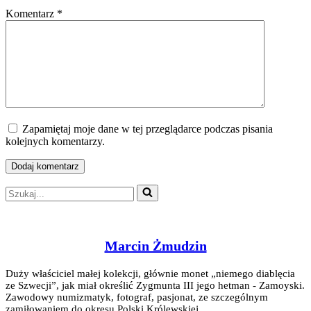
Komentarz
*
Zapamiętaj moje dane w tej przeglądarce podczas pisania
kolejnych komentarzy.
Szukaj...
Marcin Żmudzin
Duży właściciel małej kolekcji, głównie monet „niemego diablęcia
ze Szwecji”, jak miał określić Zygmunta III jego hetman - Zamoyski.
Zawodowy numizmatyk, fotograf, pasjonat, ze szczególnym
zamiłowaniem do okresu Polski Królewskiej.