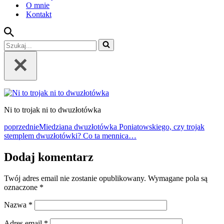
O mnie
Kontakt
Szukaj...
Ni to trojak ni to dwuzłotówka
poprzednie
Miedziana dwuzłotówka Poniatowskiego, czy trojak
stemplem dwuzłotówki? Co ta mennica…
Dodaj komentarz
Twój adres email nie zostanie opublikowany.
Wymagane pola są
oznaczone
*
Nazwa
*
Adres email
*