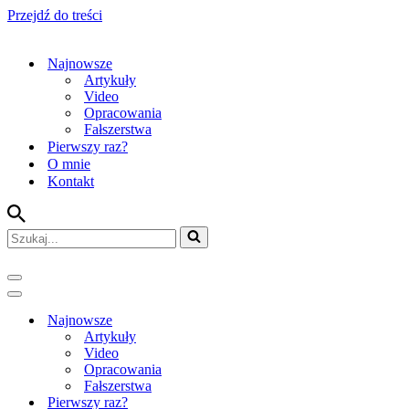
Przejdź do treści
Najnowsze
Artykuły
Video
Opracowania
Fałszerstwa
Pierwszy raz?
O mnie
Kontakt
Szukaj...
Menu
nawigacji
Menu
nawigacji
Najnowsze
Artykuły
Video
Opracowania
Fałszerstwa
Pierwszy raz?