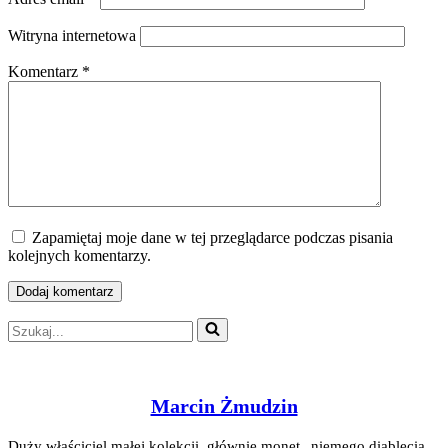
Witryna internetowa
Komentarz
*
Zapamiętaj moje dane w tej przeglądarce podczas pisania
kolejnych komentarzy.
Szukaj...
Marcin Żmudzin
Duży właściciel małej kolekcji, głównie monet „niemego diablęcia