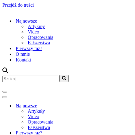
Przejdź do treści
Najnowsze
Artykuły
Video
Opracowania
Fałszerstwa
Pierwszy raz?
O mnie
Kontakt
Szukaj...
Menu
nawigacji
Menu
nawigacji
Najnowsze
Artykuły
Video
Opracowania
Fałszerstwa
Pierwszy raz?