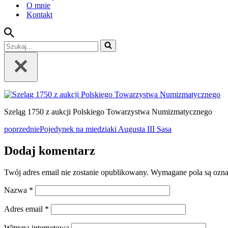
O mnie
Kontakt
Szukaj...
Szeląg 1750 z aukcji Polskiego Towarzystwa Numizmatycznego
poprzednie
Pojedynek na miedziaki Augusta III Sasa
Dodaj komentarz
Twój adres email nie zostanie opublikowany.
Wymagane pola są ozn
Nazwa
*
Adres email
*
Witryna internetowa