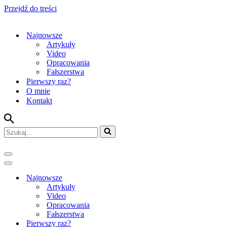
Przejdź do treści
Najnowsze
Artykuły
Video
Opracowania
Fałszerstwa
Pierwszy raz?
O mnie
Kontakt
Szukaj...
Menu
nawigacji
Menu
nawigacji
Najnowsze
Artykuły
Video
Opracowania
Fałszerstwa
Pierwszy raz?