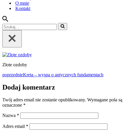
O mnie
Kontakt
Szukaj...
Złote ozdoby
poprzednie
Kreta – wyspa o antycznych fundamentach
Dodaj komentarz
Twój adres email nie zostanie opublikowany.
Wymagane pola są
oznaczone
*
Nazwa
*
Adres email
*