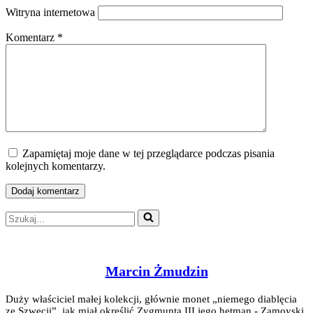
Witryna internetowa
Komentarz
*
Zapamiętaj moje dane w tej przeglądarce podczas pisania
kolejnych komentarzy.
Szukaj...
Marcin Żmudzin
Duży właściciel małej kolekcji, głównie monet „niemego diablęcia
ze Szwecji”, jak miał określić Zygmunta III jego hetman - Zamoyski.