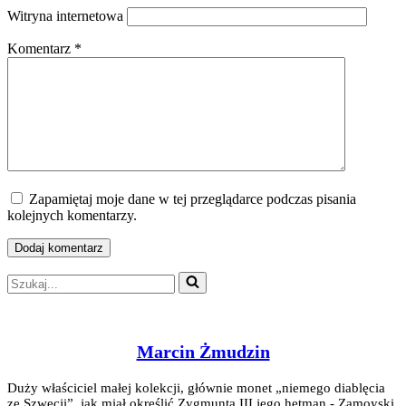
Witryna internetowa
Komentarz
*
Zapamiętaj moje dane w tej przeglądarce podczas pisania
kolejnych komentarzy.
Szukaj...
Marcin Żmudzin
Duży właściciel małej kolekcji, głównie monet „niemego diablęcia
ze Szwecji”, jak miał określić Zygmunta III jego hetman - Zamoyski.