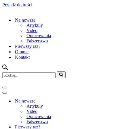
Przejdź do treści
Najnowsze
Artykuły
Video
Opracowania
Fałszerstwa
Pierwszy raz?
O mnie
Kontakt
Szukaj...
Menu
nawigacji
Menu
nawigacji
Najnowsze
Artykuły
Video
Opracowania
Fałszerstwa
Pierwszy raz?