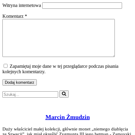
Witryna internetowa
Komentarz
*
Zapamiętaj moje dane w tej przeglądarce podczas pisania
kolejnych komentarzy.
Szukaj...
Marcin Żmudzin
Duży właściciel małej kolekcji, głównie monet „niemego diablęcia
ze Szwecji”, jak miał określić Zygmunta III jego hetman - Zamoyski.