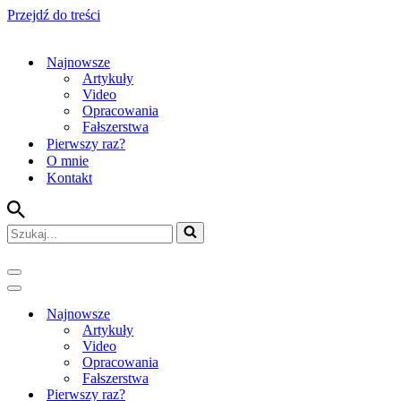
Przejdź do treści
Najnowsze
Artykuły
Video
Opracowania
Fałszerstwa
Pierwszy raz?
O mnie
Kontakt
Szukaj...
Menu
nawigacji
Menu
nawigacji
Najnowsze
Artykuły
Video
Opracowania
Fałszerstwa
Pierwszy raz?