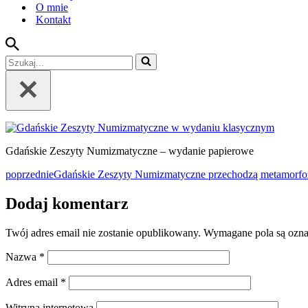
O mnie
Kontakt
Szukaj...
Gdańskie Zeszyty Numizmatyczne – wydanie papierowe
poprzednie
Gdańskie Zeszyty Numizmatyczne przechodzą metamorfo
Dodaj komentarz
Twój adres email nie zostanie opublikowany.
Wymagane pola są ozn
Nazwa
*
Adres email
*
Witryna internetowa