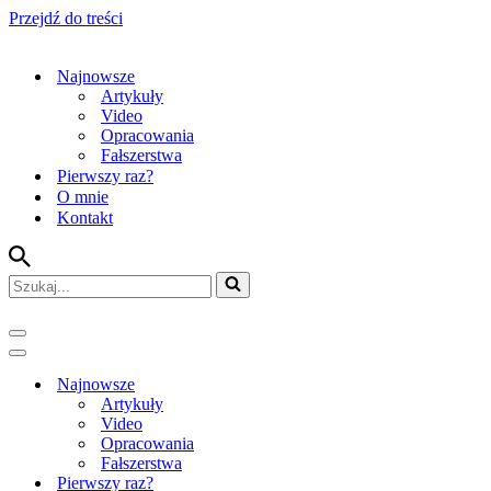
Przejdź do treści
Najnowsze
Artykuły
Video
Opracowania
Fałszerstwa
Pierwszy raz?
O mnie
Kontakt
Szukaj...
Menu
nawigacji
Menu
nawigacji
Najnowsze
Artykuły
Video
Opracowania
Fałszerstwa
Pierwszy raz?