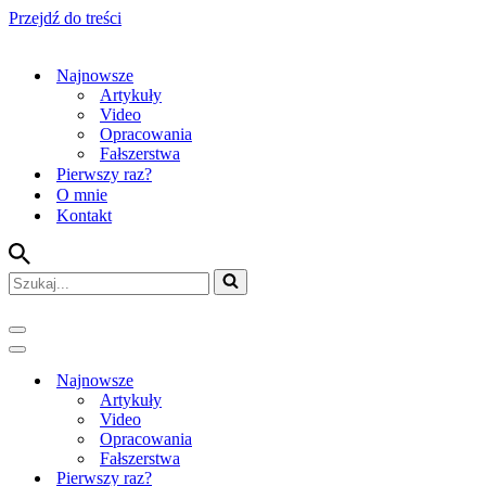
Przejdź do treści
Najnowsze
Artykuły
Video
Opracowania
Fałszerstwa
Pierwszy raz?
O mnie
Kontakt
Szukaj...
Menu
nawigacji
Menu
nawigacji
Najnowsze
Artykuły
Video
Opracowania
Fałszerstwa
Pierwszy raz?