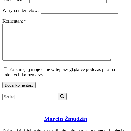
Witryna internetowa
Komentarz
*
Zapamiętaj moje dane w tej przeglądarce podczas pisania
kolejnych komentarzy.
Szukaj...
Marcin Żmudzin
Duży właściciel małej kolekcji, głównie monet „niemego diablęcia