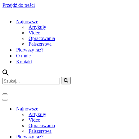
Przejdź do treści
Najnowsze
Artykuły
Video
Opracowania
Fałszerstwa
Pierwszy raz?
O mnie
Kontakt
Szukaj...
Menu
nawigacji
Menu
nawigacji
Najnowsze
Artykuły
Video
Opracowania
Fałszerstwa
Pierwszy raz?