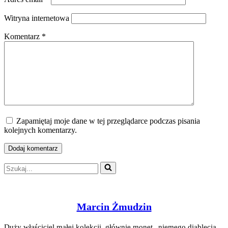
Witryna internetowa
Komentarz
*
Zapamiętaj moje dane w tej przeglądarce podczas pisania
kolejnych komentarzy.
Szukaj...
Marcin Żmudzin
Duży właściciel małej kolekcji, głównie monet „niemego diablęcia