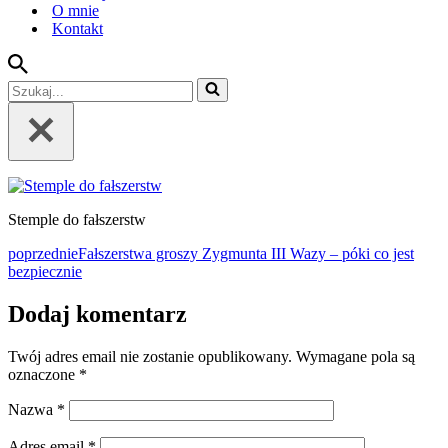
O mnie
Kontakt
Szukaj...
Stemple do fałszerstw
poprzednie
Fałszerstwa groszy Zygmunta III Wazy – póki co jest
bezpiecznie
Dodaj komentarz
Twój adres email nie zostanie opublikowany.
Wymagane pola są
oznaczone
*
Nazwa
*
Adres email
*