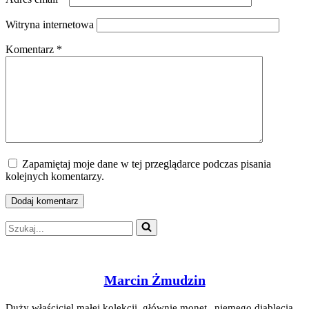
Witryna internetowa
Komentarz
*
Zapamiętaj moje dane w tej przeglądarce podczas pisania
kolejnych komentarzy.
Szukaj...
Marcin Żmudzin
Duży właściciel małej kolekcji, głównie monet „niemego diablęcia