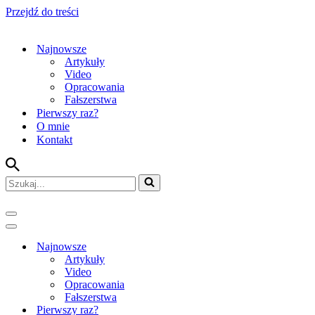
Przejdź do treści
Najnowsze
Artykuły
Video
Opracowania
Fałszerstwa
Pierwszy raz?
O mnie
Kontakt
Szukaj...
Menu
nawigacji
Menu
nawigacji
Najnowsze
Artykuły
Video
Opracowania
Fałszerstwa
Pierwszy raz?