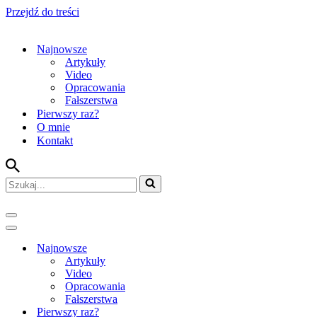
Przejdź do treści
Najnowsze
Artykuły
Video
Opracowania
Fałszerstwa
Pierwszy raz?
O mnie
Kontakt
Szukaj...
Menu
nawigacji
Menu
nawigacji
Najnowsze
Artykuły
Video
Opracowania
Fałszerstwa
Pierwszy raz?