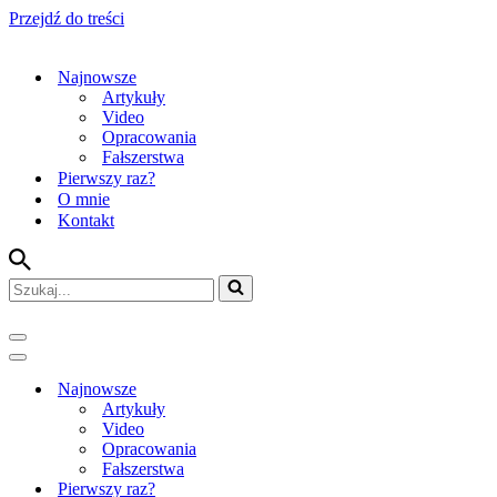
Przejdź do treści
Najnowsze
Artykuły
Video
Opracowania
Fałszerstwa
Pierwszy raz?
O mnie
Kontakt
Szukaj...
Menu
nawigacji
Menu
nawigacji
Najnowsze
Artykuły
Video
Opracowania
Fałszerstwa
Pierwszy raz?