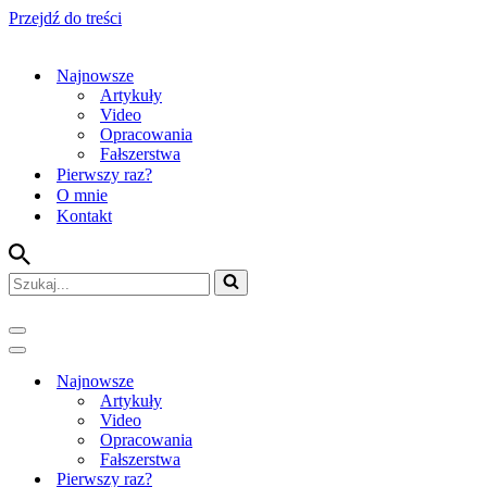
Przejdź do treści
Najnowsze
Artykuły
Video
Opracowania
Fałszerstwa
Pierwszy raz?
O mnie
Kontakt
Szukaj...
Menu
nawigacji
Menu
nawigacji
Najnowsze
Artykuły
Video
Opracowania
Fałszerstwa
Pierwszy raz?