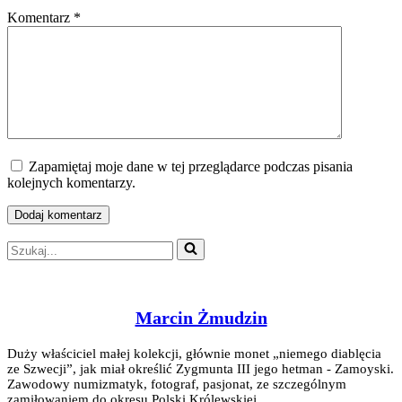
Komentarz
*
Zapamiętaj moje dane w tej przeglądarce podczas pisania
kolejnych komentarzy.
Szukaj...
Marcin Żmudzin
Duży właściciel małej kolekcji, głównie monet „niemego diablęcia
ze Szwecji”, jak miał określić Zygmunta III jego hetman - Zamoyski.
Zawodowy numizmatyk, fotograf, pasjonat, ze szczególnym
zamiłowaniem do okresu Polski Królewskiej.