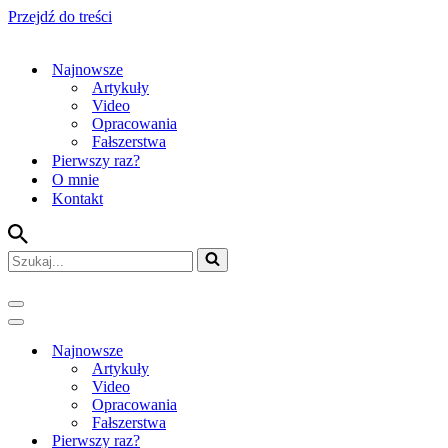
Przejdź do treści
Najnowsze
Artykuły
Video
Opracowania
Fałszerstwa
Pierwszy raz?
O mnie
Kontakt
Szukaj...
Menu
nawigacji
Menu
nawigacji
Najnowsze
Artykuły
Video
Opracowania
Fałszerstwa
Pierwszy raz?