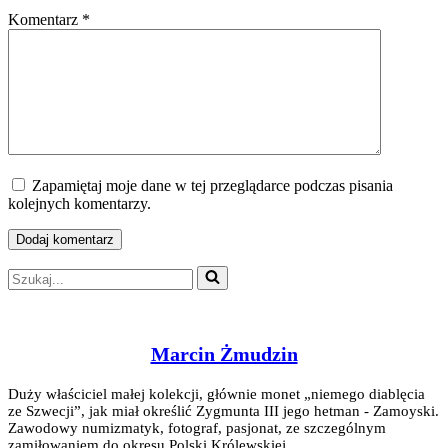
Komentarz
*
Zapamiętaj moje dane w tej przeglądarce podczas pisania
kolejnych komentarzy.
Szukaj...
Marcin Żmudzin
Duży właściciel małej kolekcji, głównie monet „niemego diablęcia
ze Szwecji”, jak miał określić Zygmunta III jego hetman - Zamoyski.
Zawodowy numizmatyk, fotograf, pasjonat, ze szczególnym
zamiłowaniem do okresu Polski Królewskiej.