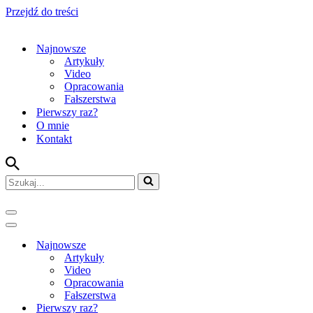
Przejdź do treści
Najnowsze
Artykuły
Video
Opracowania
Fałszerstwa
Pierwszy raz?
O mnie
Kontakt
Szukaj...
Menu
nawigacji
Menu
nawigacji
Najnowsze
Artykuły
Video
Opracowania
Fałszerstwa
Pierwszy raz?