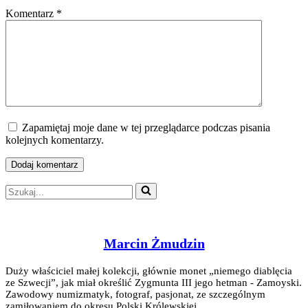
Komentarz
*
Zapamiętaj moje dane w tej przeglądarce podczas pisania
kolejnych komentarzy.
Szukaj...
Marcin Żmudzin
Duży właściciel małej kolekcji, głównie monet „niemego diablęcia
ze Szwecji”, jak miał określić Zygmunta III jego hetman - Zamoyski.
Zawodowy numizmatyk, fotograf, pasjonat, ze szczególnym
zamiłowaniem do okresu Polski Królewskiej.