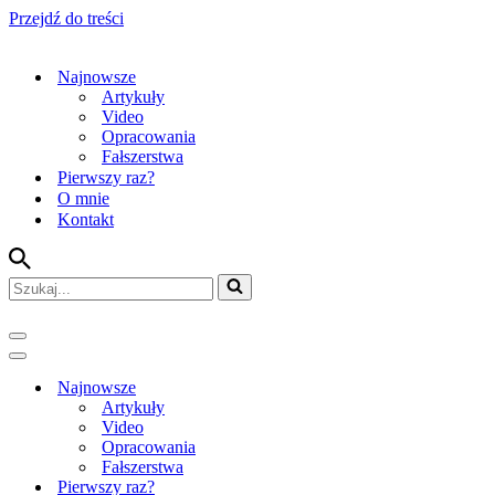
Przejdź do treści
Najnowsze
Artykuły
Video
Opracowania
Fałszerstwa
Pierwszy raz?
O mnie
Kontakt
Szukaj...
Menu
nawigacji
Menu
nawigacji
Najnowsze
Artykuły
Video
Opracowania
Fałszerstwa
Pierwszy raz?