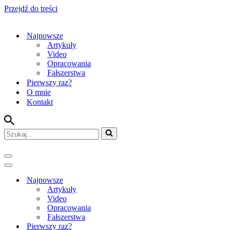
Przejdź do treści
Najnowsze
Artykuły
Video
Opracowania
Fałszerstwa
Pierwszy raz?
O mnie
Kontakt
Szukaj...
Menu
nawigacji
Menu
nawigacji
Najnowsze
Artykuły
Video
Opracowania
Fałszerstwa
Pierwszy raz?