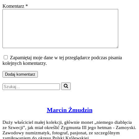
Komentarz
*
Zapamiętaj moje dane w tej przeglądarce podczas pisania
kolejnych komentarzy.
Szukaj...
Marcin Żmudzin
Duży właściciel małej kolekcji, głównie monet „niemego diablęcia
ze Szwecji”, jak miał określić Zygmunta III jego hetman - Zamoyski.
Zawodowy numizmatyk, fotograf, pasjonat, ze szczególnym
zamiłowaniem do okresu Polski Królewskiej.