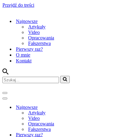
Przejdź do treści
Najnowsze
Artykuły
Video
Opracowania
Fałszerstwa
Pierwszy raz?
O mnie
Kontakt
Szukaj...
Menu
nawigacji
Menu
nawigacji
Najnowsze
Artykuły
Video
Opracowania
Fałszerstwa
Pierwszy raz?