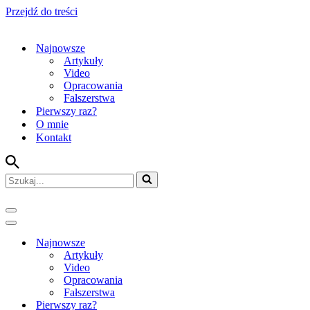
Przejdź do treści
Najnowsze
Artykuły
Video
Opracowania
Fałszerstwa
Pierwszy raz?
O mnie
Kontakt
Szukaj...
Menu
nawigacji
Menu
nawigacji
Najnowsze
Artykuły
Video
Opracowania
Fałszerstwa
Pierwszy raz?