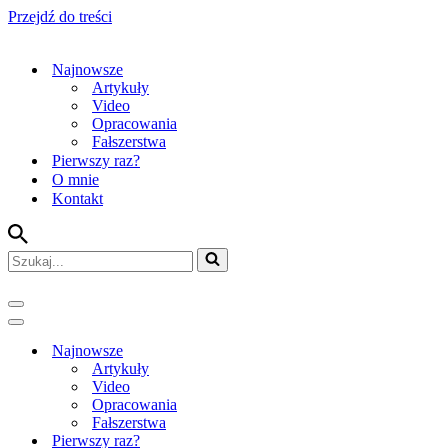
Przejdź do treści
Najnowsze
Artykuły
Video
Opracowania
Fałszerstwa
Pierwszy raz?
O mnie
Kontakt
Szukaj...
Menu
nawigacji
Menu
nawigacji
Najnowsze
Artykuły
Video
Opracowania
Fałszerstwa
Pierwszy raz?