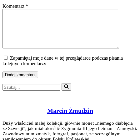
Komentarz
*
Zapamiętaj moje dane w tej przeglądarce podczas pisania
kolejnych komentarzy.
Szukaj...
Marcin Żmudzin
Duży właściciel małej kolekcji, głównie monet „niemego diablęcia
ze Szwecji”, jak miał określić Zygmunta III jego hetman - Zamoyski.
Zawodowy numizmatyk, fotograf, pasjonat, ze szczególnym
zamiłowaniem do okresu Polski Królewskiej.