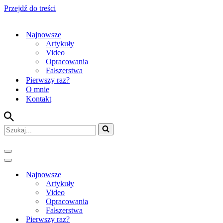
Przejdź do treści
Najnowsze
Artykuły
Video
Opracowania
Fałszerstwa
Pierwszy raz?
O mnie
Kontakt
Szukaj...
Menu
nawigacji
Menu
nawigacji
Najnowsze
Artykuły
Video
Opracowania
Fałszerstwa
Pierwszy raz?