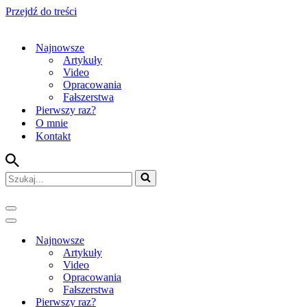
Przejdź do treści
Najnowsze
Artykuły
Video
Opracowania
Fałszerstwa
Pierwszy raz?
O mnie
Kontakt
Szukaj...
Menu
nawigacji
Menu
nawigacji
Najnowsze
Artykuły
Video
Opracowania
Fałszerstwa
Pierwszy raz?