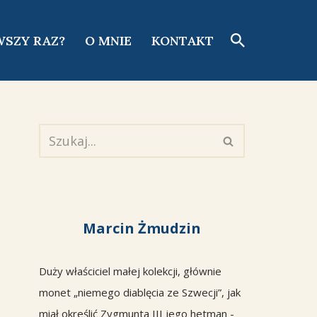
WSZY RAZ?
O MNIE
KONTAKT
Marcin Żmudzin
Duży właściciel małej kolekcji, głównie
monet „niemego diablęcia ze Szwecji”, jak
miał określić Zygmunta III jego hetman -