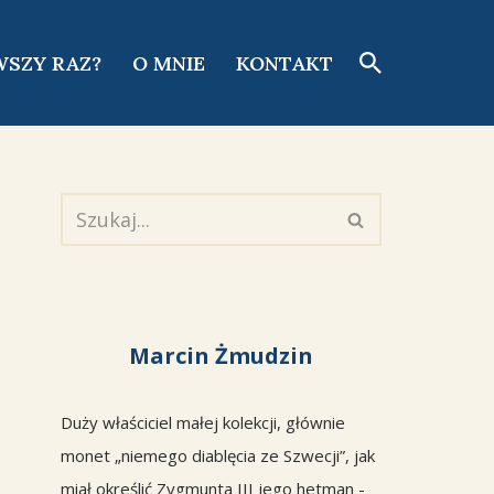
WSZY RAZ?
O MNIE
KONTAKT
Marcin Żmudzin
Duży właściciel małej kolekcji, głównie
monet „niemego diablęcia ze Szwecji”, jak
miał określić Zygmunta III jego hetman -