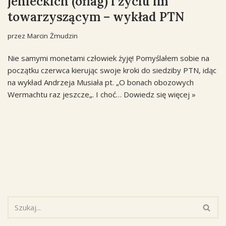
jenieckich (oflag) i życiu im
towarzyszącym – wykład PTN
przez
Marcin Żmudzin
Nie samymi monetami człowiek żyję! Pomyślałem sobie na
początku czerwca kierując swoje kroki do siedziby PTN, idąc
na wykład Andrzeja Musiała pt. „O bonach obozowych
Wermachtu raz jeszcze„. I choć…
Dowiedz się więcej »