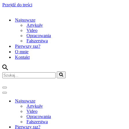
Przejdź do treści
Najnowsze
Artykuły
Video
Opracowania
Fałszerstwa
Pierwszy raz?
O mnie
Kontakt
Szukaj...
Menu
nawigacji
Menu
nawigacji
Najnowsze
Artykuły
Video
Opracowania
Fałszerstwa
Pierwszy raz?