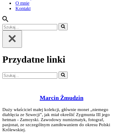
O mnie
Kontakt
Szukaj...
Przydatne linki
Szukaj...
Marcin Żmudzin
Duży właściciel małej kolekcji, głównie monet „niemego
diablęcia ze Szwecji”, jak miał określić Zygmunta III jego
hetman - Zamoyski. Zawodowy numizmatyk, fotograf,
pasjonat, ze szczególnym zamiłowaniem do okresu Polski
Królewskiej.