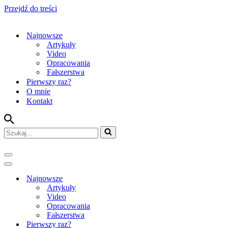
Przejdź do treści
Najnowsze
Artykuły
Video
Opracowania
Fałszerstwa
Pierwszy raz?
O mnie
Kontakt
Szukaj...
Menu
nawigacji
Menu
nawigacji
Najnowsze
Artykuły
Video
Opracowania
Fałszerstwa
Pierwszy raz?