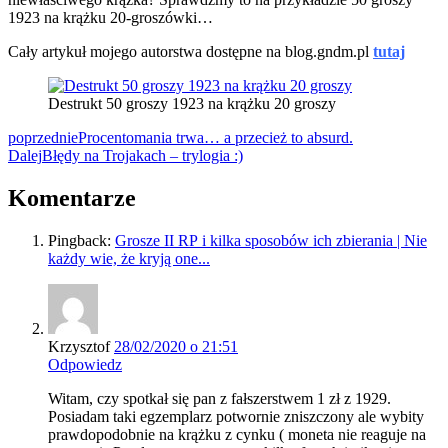
1923 na krążku 20-groszówki…
Cały artykuł mojego autorstwa dostępne na blog.gndm.pl
tutaj
Destrukt 50 groszy 1923 na krążku 20 groszy
poprzednie
Procentomania trwa… a przecież to absurd.
Dalej
Błędy na Trojakach – trylogia :)
Komentarze
Pingback:
Grosze II RP i kilka sposobów ich zbierania | Nie
każdy wie, że kryją one...
Krzysztof
28/02/2020 o 21:51
Odpowiedz
Witam, czy spotkał się pan z fałszerstwem 1 zł z 1929.
Posiadam taki egzemplarz potwornie zniszczony ale wybity
prawdopodobnie na krążku z cynku ( moneta nie reaguje na