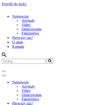
Przejdź do treści
Najnowsze
Artykuły
Video
Opracowania
Fałszerstwa
Pierwszy raz?
O mnie
Kontakt
Szukaj...
Menu
nawigacji
Menu
nawigacji
Najnowsze
Artykuły
Video
Opracowania
Fałszerstwa
Pierwszy raz?