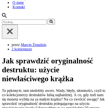
O mnie
Kontakt
Szukaj...
przez
Marcin Żmudzin
2 komentarze
Jak sprawdzić oryginalność
destruktu: użycie
niewłaściwego krążka
Tu pęknięcie, tam niedobity awers. Wady, błędy, ułomności, czyli to
co kolekcjonerzy destruktów lubią najbardziej. A co, gdy trafi nam
się moneta wybita na za małym krążku? Na co zwrócić uwagę?
Jak
sprawdzić oryginalność destruktu polegającego na użyciu
niewłaściwego krążka? Sprawdźmy to na przykładzie 50 groszy